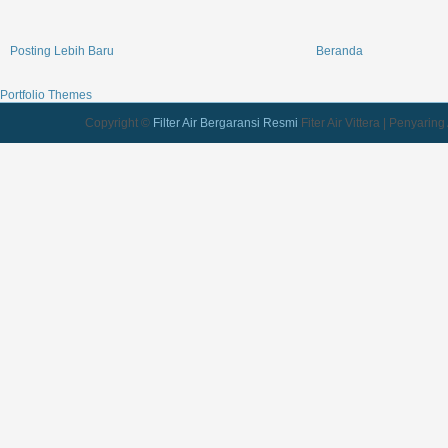
Posting Lebih Baru
Beranda
Portfolio Themes
Copyright ©
Filter Air Bergaransi Resmi
Fiter Air Vittera | Penyarin