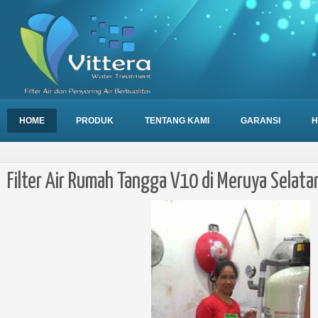
HOME
PRODUK
TENTANG KAMI
GARANSI
H
Filter Air Rumah Tangga V10 di Meruya Selata