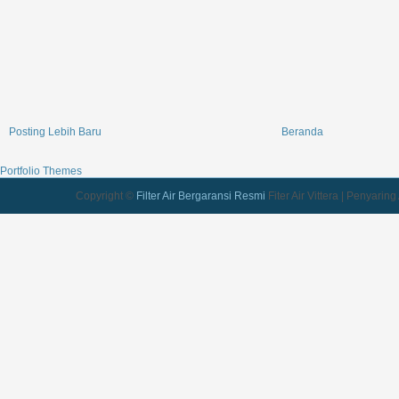
Posting Lebih Baru
Beranda
Portfolio Themes
Copyright ©
Filter Air Bergaransi Resmi
Fiter Air Vittera | Penyarin