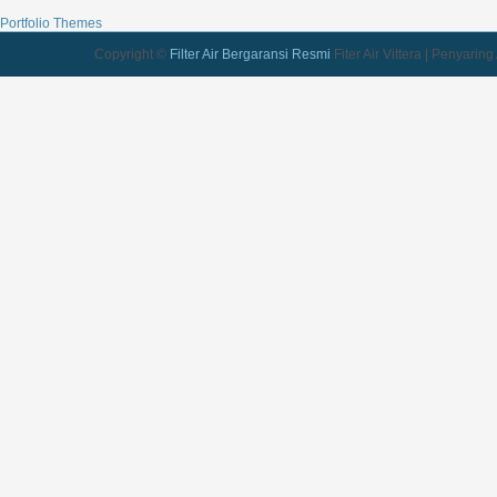
Portfolio Themes
Copyright ©
Filter Air Bergaransi Resmi
Fiter Air Vittera | Penyarin